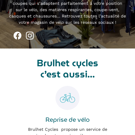
coupes qui s’adaptent parfaitement à votre position
sur le vélo, des matières respirantes, coupe-vent,
ACCUEIL
04 70 05 74 
casques et chaussures… Retrouvez toutes l’actualité de
votre magasin de vélo sur les réseaux sociaux !
SERVICES
ATELIER
GALERIE
Rejoignez-nous
Brulhet cycles
AVIS
c’est aussi…
ACTUALITÉS
CONTACT
Restez infor
Inscription Newsle
Reprise de vélo
Brulhet Cycles propose un service de