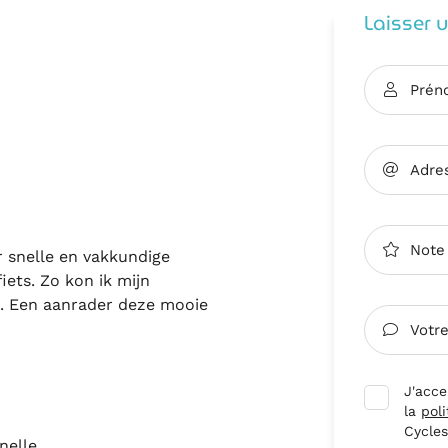
Laisser 
Prén

désinscrire
Adre

Note

r snelle en vakkundige
iets. Zo kon ik mijn
en. Een aanrader deze mooie
Votre

J'acce
la
poli
Cycles
nelle