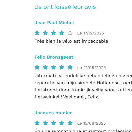
Recopier le code ci-contre

Ils ont laissé leur avis
Rafraîchir le captcha

Jean Paul Michel
En cochant cette case, vous consentez à recevoir nos propositions
Le 17/12/2025
commerciales à l'adresse email indiqué ci-dessus. Vous pouvez vous 
à tout moment en utilisant
le formulaire de désinscription
.
Très bien le vélo est impeccable
Inscription
Felix Bronsgeest
Le 21/08/2025
Uitermate vriendelijke behandeling en zee
reparatie van mijn simpele Hollandse toerf
fietstocht door frankrijk veilig voortzett
fietswinkel.! Veel dank, Felix.
Jacques munier
Le 15/06/2025
Équipe sympathique et surtout profession