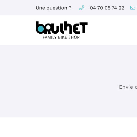
Une question ?
04 70 05 74 22
Rue Nicolas Rambourg
03100 Montluçon
04 70 05 74 22
Envie d
Adresse email de réception
