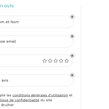
un avis
om et Nom
sse email
 avis
pte les
conditions générales d'utilisation
et
tique de confidentialité
du site
 Brulhet