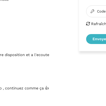
Code

Rafraîch

Envoye
 disposition et a l'ecoute
op , continuez comme ça 👍